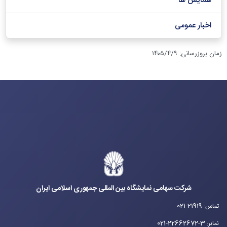
همایش ها
اخبار عمومی
زمان بروزرسانی
:
۱۴۰۵/۴/۹
شرکت سهامی نمایشگاه بین المللی جمهوری اسلامی ایران
021-21919
تماس
:
021-22662672-3
نمابر
: