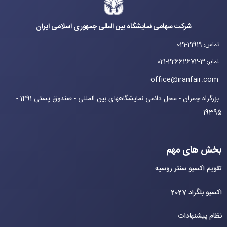
شرکت سهامی نمایشگاه بین المللی جمهوری اسلامی ایران
021-21919
تماس
:
021-22662672-3
نمابر
:
office@iranfair.com
بزرگراه چمران - محل دائمی نمایشگاههای بین المللی - صندوق پستی 1491 -
19395
بخش های مهم
تقویم اکسپو سنتر روسیه
اکسپو بلگراد 2027
نظام پیشنهادات